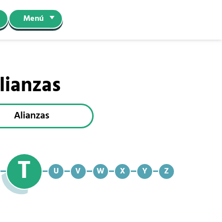
Menú
lianzas
Alianzas
T
U
V
W
X
Y
Z