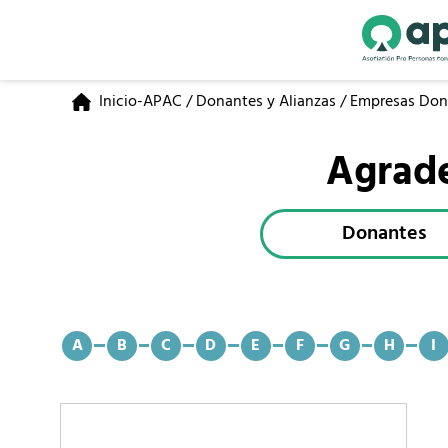
Inicio-APAC
/
Donantes y Alianzas
/
Empresas Don
Agrade
Donantes
A
B
C
D
E
F
G
H
I