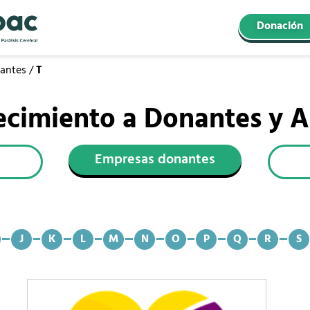
Donación
antes
/
T
cimiento a Donantes y A
Empresas donantes
J
K
L
M
N
O
P
Q
R
S