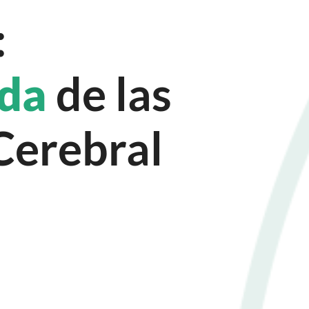
:
ida
de las
Cerebral