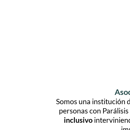
Asoc
Somos una institución d
personas con Parálisis
inclusivo
interviniend
imp