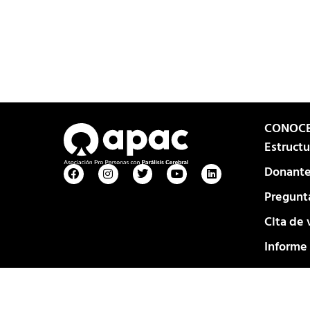
CONOC
Estruct
Donante
Pregunt
Cita de 
Informe
APAC, I.A.P.