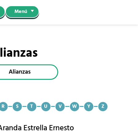
Menú
lianzas
Alianzas
R
S
T
U
V
W
Y
Z
Aranda Estrella Ernesto