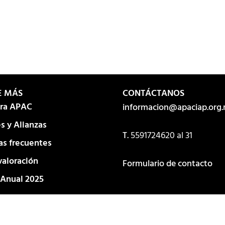
E MÁS
CONTÁCTANOS
ura APAC
informacion@apaciap.org
s y Alianzas
T.
5591724620
al 31
as frecuentes
valoración
Formulario de contacto
 Anual 2025