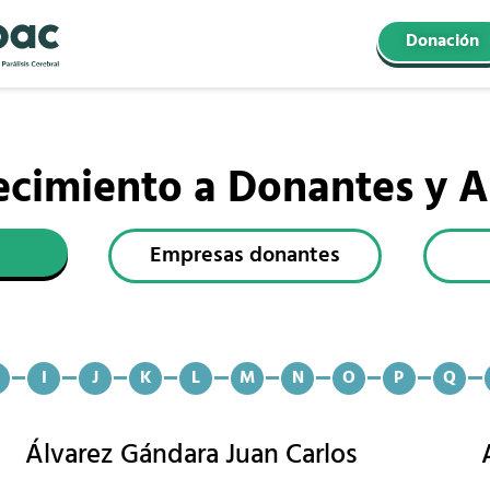
Donación
cimiento a Donantes y A
Empresas donantes
I
J
K
L
M
N
O
P
Q
Álvarez Gándara Juan Carlos