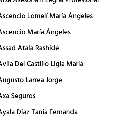
Arsa Asesoria Integral Profesional
Ascencio Lomelí María Ángeles
Ascencio María Ángeles
Assad Atala Rashide
Avila Del Castillo Ligia Maria
Augusto Larrea Jorge
Axa Seguros
Ayala Diaz Tania Fernanda