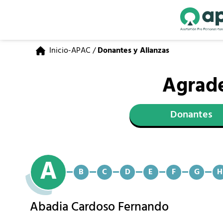
Inicio-APAC
/
Donantes y Alianzas
Agrade
Donantes
A
B
C
D
E
F
G
H
Abadia Cardoso Fernando