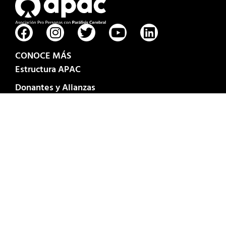
CONOCE MÁS
Estructura APAC
Donantes y Alianzas
Preguntas frecuentes
Cita de valoración
Informe Anual 2025
CONTÁCTANOS
informacion@apaciap.org.mx
T.
5591724620
al 31