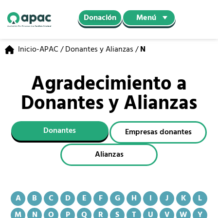
Menú
Donación
Inicio-APAC
/
Donantes y Alianzas
/
N
Agradecimiento a
Donantes y Alianzas
Donantes
Empresas donantes
Alianzas
A
B
C
D
E
F
G
H
I
J
K
L
M
N
O
P
Q
R
S
T
U
V
W
Y