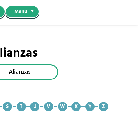
Menú
lianzas
Alianzas
S
T
U
V
W
X
Y
Z