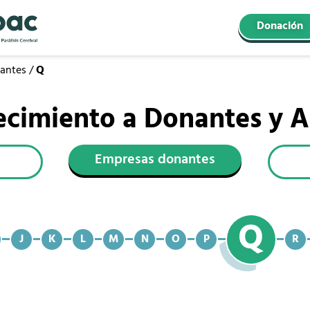
Donación
antes
/
Q
cimiento a Donantes y A
Empresas donantes
Q
J
K
L
M
N
O
P
R