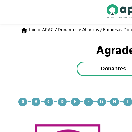
Inicio-APAC
/
Donantes y Alianzas
/
Empresas Don
Agrade
Donantes
A
B
C
D
E
F
G
H
I