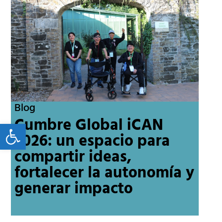
Blog
Cumbre Global iCAN
Open toolbar
2026: un espacio para
compartir ideas,
fortalecer la autonomía y
generar impacto