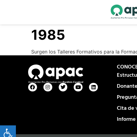
1985
Surgen los Talleres Formativos para la Forma
CONOC
Estruct
Donante
Pregunt
Cita de 
Informe
Open toolbar