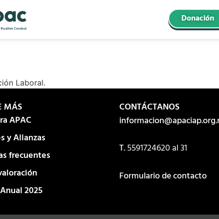
Donación
ción Laboral.
E MÁS
CONTÁCTANOS
ura APAC
informacion@apaciap.org
s y Alianzas
T.
5591724620
al 31
as frecuentes
valoración
Formulario de contacto
 Anual 2025